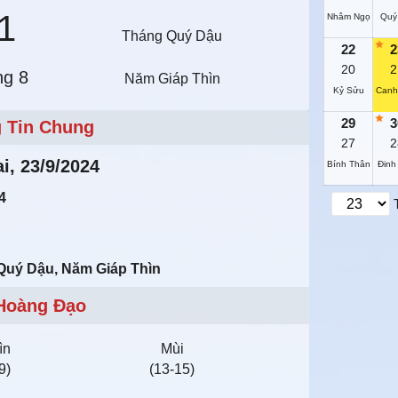
1
Nhâm Ngọ
Quý
Tháng Quý Dậu
22
2
20
2
ng 8
Năm Giáp Thìn
Kỷ Sửu
Canh
29
3
 Tin Chung
27
2
i, 23/9/2024
Bính Thân
Đinh
4
Quý Dậu, Năm Giáp Thìn
Hoàng Đạo
ìn
Mùi
9)
(13-15)