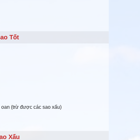
ao Tốt
iải oan (trừ được các sao xấu)
ao Xấu