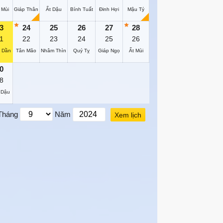
 Mùi
Giáp Thân
Ất Dậu
Bính Tuất
Đinh Hợi
Mậu Tý
3
24
25
26
27
28
1
22
23
24
25
26
 Dần
Tân Mão
Nhâm Thìn
Quý Tỵ
Giáp Ngọ
Ất Mùi
0
8
 Dậu
Tháng
Năm
Xem lịch