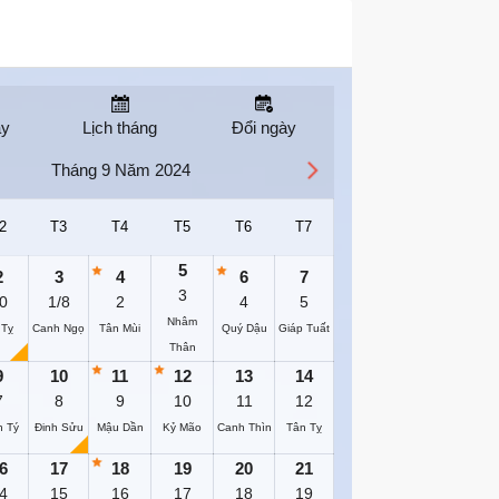
ay
Lịch tháng
Đổi ngày
Tháng 9 Năm 2024
2
T3
T4
T5
T6
T7
5
2
3
4
6
7
3
0
1/8
2
4
5
Nhâm
 Tỵ
Canh Ngọ
Tân Mùi
Quý Dậu
Giáp Tuất
Thân
9
10
11
12
13
14
7
8
9
10
11
12
h Tý
Đinh Sửu
Mậu Dần
Kỷ Mão
Canh Thìn
Tân Tỵ
6
17
18
19
20
21
4
15
16
17
18
19