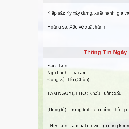
Kiếp sát: Kỵ xây dựng, xuất hành, giá th
Hoàng sa: Xấu về xuất hành
Thông Tin Ngày 
Sao:
Tâm
Ngũ hành:
Thái âm
Động vật:
Hồ (Chồn)
TÂM NGUYỆT HỒ
: Khấu Tuân: xấu
(Hung tú) Tướng tinh con chồn, chủ trị n
- Nên làm
: Làm bất cứ việc gì cũng khô