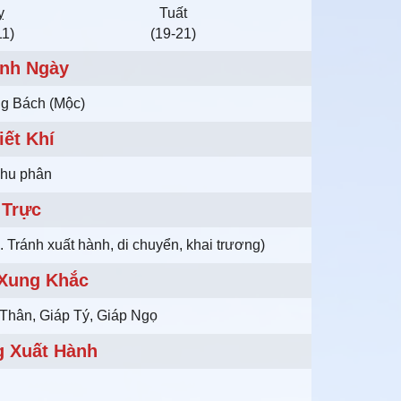
ỵ
Tuất
11)
(19-21)
nh Ngày
ng Bách (Mộc)
iết Khí
hu phân
Trực
 Tránh xuất hành, di chuyển, khai trương)
 Xung Khắc
hân, Giáp Tý, Giáp Ngọ
 Xuất Hành