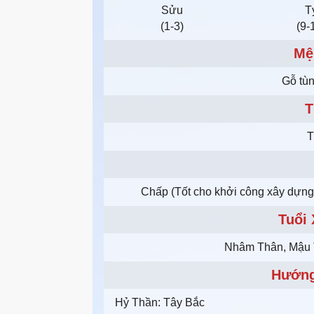
Sửu
T
(1-3)
(9-
Mệ
Gỗ tù
T
T
Chấp (Tốt cho khởi công xây dựng.
Tuổi
Nhâm Thân, Mậu T
Hướng
Hỷ Thần: Tây Bắc