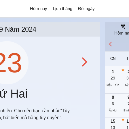
Hôm nay
Lịch tháng
Đổi ngày
9 Năm 2024
Hôm n
23
CN
T
1
29
3
Mậu Thìn
Kỷ
ứ Hai
8
6
t nhiên. Cho nên bạn cần phải “Tùy
Ất Hợi
Bín
, bất biến mà hằng tùy duyên”.
15
1
13
1