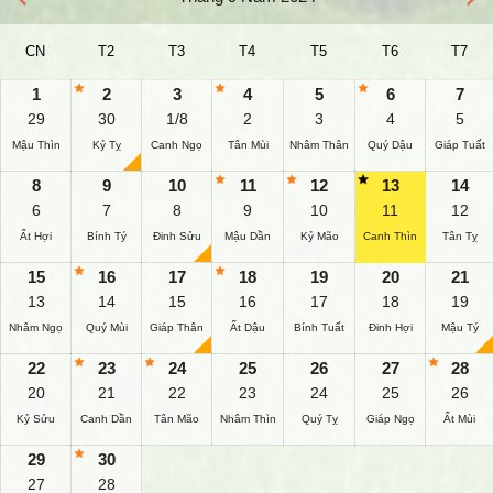
CN
T2
T3
T4
T5
T6
T7
1
2
3
4
5
6
7
29
30
1/8
2
3
4
5
Mậu Thìn
Kỷ Tỵ
Canh Ngọ
Tân Mùi
Nhâm Thân
Quý Dậu
Giáp Tuất
8
9
10
11
12
13
14
6
7
8
9
10
11
12
Ất Hợi
Bính Tý
Đinh Sửu
Mậu Dần
Kỷ Mão
Canh Thìn
Tân Tỵ
15
16
17
18
19
20
21
13
14
15
16
17
18
19
Nhâm Ngọ
Quý Mùi
Giáp Thân
Ất Dậu
Bính Tuất
Đinh Hợi
Mậu Tý
22
23
24
25
26
27
28
20
21
22
23
24
25
26
Kỷ Sửu
Canh Dần
Tân Mão
Nhâm Thìn
Quý Tỵ
Giáp Ngọ
Ất Mùi
29
30
27
28