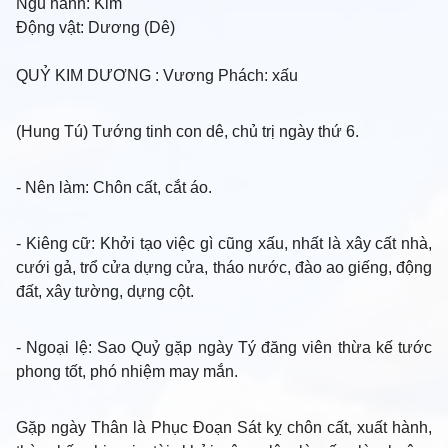
Ngũ hành:
Kim
Động vật:
Dương (Dê)
QUỶ KIM DƯƠNG
: Vương Phách: xấu
(Hung Tú) Tướng tinh con dê, chủ trị ngày thứ 6.
-
Nên làm
: Chôn cất, cắt áo.
- Kiêng cữ
: Khởi tạo việc gì cũng xấu, nhất là xây cất nhà,
cưới gả, trổ cửa dựng cửa, tháo nước, đào ao giếng, động
đất, xây tường, dựng cột.
- Ngoại lệ
: Sao Quỷ gặp ngày Tý đăng viên thừa kế tước
phong tốt, phó nhiệm may mắn.
Gặp ngày Thân là Phục Đoạn Sát kỵ chôn cất, xuất hành,