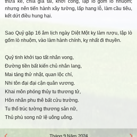
thừa kế, chia gia tài, khởi công, lập lò gốm lò nhuộm;
nhưng nên tiến hành xây tường, lấp hang lỗ, làm cầu tiêu,
kết dứt điều hung hại.
Sao Quỷ gặp 16 âm lịch ngày Diệt Một kỵ làm rượu, lập lò
gốm lò nhuộm, vào làm hành chính, kỵ nhất đi thuyền.
Quỷ tinh khởi tạo tất nhân vong,
Đường tiền bất kiến chủ nhân lang,
Mai táng thử nhật, quan lộc chí,
Nhi tôn đại đại cận quân vương.
Khai môn phóng thủy tu thương tử,
Hôn nhân phu thê bất cửu trường.
Tu thổ trúc tường thương sản nữ,
Thủ phù song nữ lệ uông uông.
Tháng 9 Năm 2024