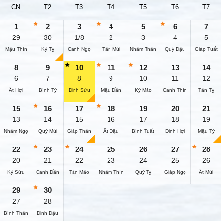
CN
T2
T3
T4
T5
T6
T7
1
2
3
4
5
6
7
29
30
1/8
2
3
4
5
Mậu Thìn
Kỷ Tỵ
Canh Ngọ
Tân Mùi
Nhâm Thân
Quý Dậu
Giáp Tuất
8
9
10
11
12
13
14
6
7
8
9
10
11
12
Ất Hợi
Bính Tý
Đinh Sửu
Mậu Dần
Kỷ Mão
Canh Thìn
Tân Tỵ
15
16
17
18
19
20
21
13
14
15
16
17
18
19
Nhâm Ngọ
Quý Mùi
Giáp Thân
Ất Dậu
Bính Tuất
Đinh Hợi
Mậu Tý
22
23
24
25
26
27
28
20
21
22
23
24
25
26
Kỷ Sửu
Canh Dần
Tân Mão
Nhâm Thìn
Quý Tỵ
Giáp Ngọ
Ất Mùi
29
30
27
28
Bính Thân
Đinh Dậu