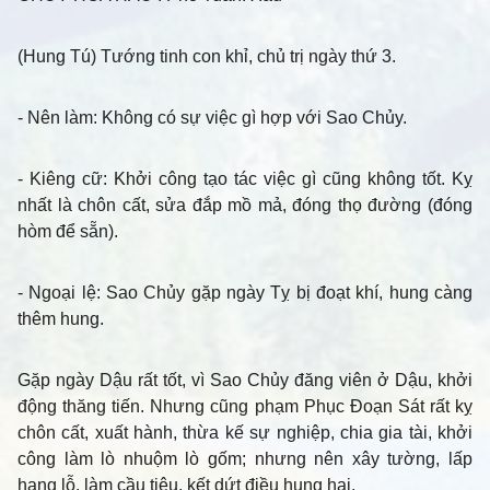
(Hung Tú) Tướng tinh con khỉ, chủ trị ngày thứ 3.
- Nên làm
: Không có sự việc gì hợp với Sao Chủy.
- Kiêng cữ
: Khởi công tạo tác việc gì cũng không tốt. Kỵ
nhất là chôn cất, sửa đắp mồ mả, đóng thọ đường (đóng
hòm để sẵn).
- Ngoại lệ
: Sao Chủy gặp ngày Tỵ bị đoạt khí, hung càng
thêm hung.
Gặp ngày Dậu rất tốt, vì Sao Chủy đăng viên ở Dậu, khởi
động thăng tiến. Nhưng cũng phạm Phục Đoạn Sát rất kỵ
chôn cất, xuất hành, thừa kế sự nghiệp, chia gia tài, khởi
công làm lò nhuộm lò gốm; nhưng nên xây tường, lấp
hang lỗ, làm cầu tiêu, kết dứt điều hung hại.