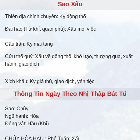
Sao Xấu
Thiên địa chính chuyên: Kỵ động thổ
Đại hao (Từ khí, quan phù): Xấu mọi việc
Câu trận: Kỵ mai tang
Cửu thổ quỷ: Xấu về động thổ, khởi tạo, thượng qua, xuất
hành, giao dịch
Xích khẩu: Kỵ giá thú, giao dịch, yến tiệc
Thông Tin Ngày Theo Nhị Thập Bát Tú
Sao:
Chủy
Ngũ hành:
Hỏa
Động vật:
Hầu (Khỉ)
CHỦY HỎA HẦU
: Phó Tuấn: Xấu