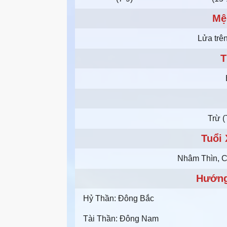
Mệ
Lửa trên
T
Trừ (
Tuổi
Nhâm Thìn, C
Hướng
Hỷ Thần: Đông Bắc
Tài Thần: Đông Nam