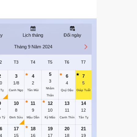
ay
Lịch tháng
Đổi ngày
Tháng 9 Năm 2024
2
T3
T4
T5
T6
T7
5
2
3
4
6
7
3
0
1/8
2
4
5
Nhâm
 Tỵ
Canh Ngọ
Tân Mùi
Quý Dậu
Giáp Tuất
Thân
9
10
11
12
13
14
7
8
9
10
11
12
h Tý
Đinh Sửu
Mậu Dần
Kỷ Mão
Canh Thìn
Tân Tỵ
6
17
18
19
20
21
4
15
16
17
18
19