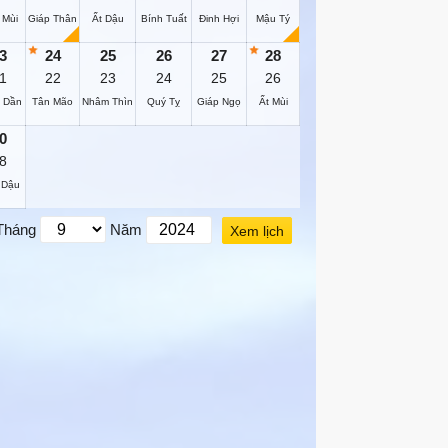
 Mùi
Giáp Thân
Ất Dậu
Bính Tuất
Đinh Hợi
Mậu Tý
3
24
25
26
27
28
1
22
23
24
25
26
 Dần
Tân Mão
Nhâm Thìn
Quý Tỵ
Giáp Ngọ
Ất Mùi
0
8
 Dậu
Tháng
Năm
Xem lịch