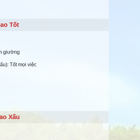
ao Tốt
àm giường
ấu): Tốt mọi việc
ao Xấu