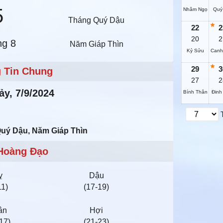
5
Nhâm Ngọ
Quý
Tháng Quý Dậu
22
2
20
2
ng 8
Năm Giáp Thìn
Kỷ Sửu
Canh
29
3
 Tin Chung
27
2
y, 7/9/2024
Bính Thân
Đinh
Quý Dậu, Năm Giáp Thìn
Hoàng Đạo
ỵ
Dậu
11)
(17-19)
ân
Hợi
17)
(21-23)