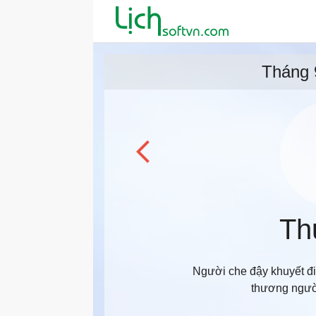
Tháng 
Th
Người che đậy khuyết đ
thương người