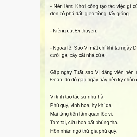
- Nên làm: Khởi công tạo tác việc gì cũ
dọn cỏ phá đất, gieo trồng, lấy giống.
- Kiêng cữ: Đi thuyền.
- Ngoại lệ: Sao Vị mất chí khí tại ngày
cưới gả, xây cất nhà cửa.
Gặp ngày Tuất sao Vị đăng viên nên
Đoạn, do đó gặp ngày này nên kỵ chôn c
Vị tinh tạo tác sự như hà,
Phú quý, vinh hoa, hỷ khí đa,
Mai táng tiến lâm quan lộc vị,
Tam tai, cửu họa bất phùng tha.
Hôn nhân ngộ thử gia phú quý,