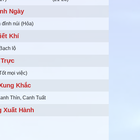
nh Ngày
 đỉnh núi (Hỏa)
iết Khí
Bạch lộ
Trực
Tốt mọi việc)
 Xung Khắc
anh Thìn, Canh Tuất
 Xuất Hành