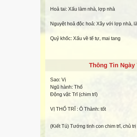
Hoả tai: Xấu làm nhà, lợp nhà
Nguyệt hoả độc hoả: Xây với lợp nhà, 
Quỷ khốc: Xấu về tế tự, mai tang
Thông Tin Ngày 
Sao:
Vị
Ngũ hành:
Thổ
Động vật:
Trĩ (chim trĩ)
VỊ THỔ TRĨ
: Ô Thành: tốt
(Kiết Tú) Tướng tinh con chim trĩ, chủ trị