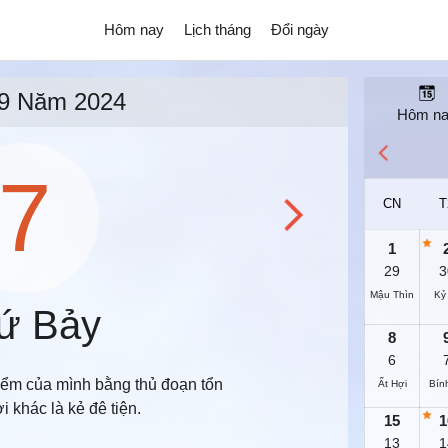
Hôm nay
Lịch tháng
Đổi ngày
9 Năm 2024
Hôm n
7
CN
T
1
29
3
Mậu Thìn
Kỷ
ứ Bảy
8
6
iểm của mình bằng thủ đoạn tổn
Ất Hợi
Bín
 khác là kẻ đê tiện.
15
1
13
1