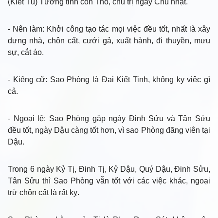
(Kiết Tú) Tướng tinh con Thỏ, chủ trị ngày Chủ nhật.
- Nên làm
: Khởi công tạo tác mọi việc đều tốt, nhất là xây
dựng nhà, chôn cất, cưới gả, xuất hành, đi thuyền, mưu
sự, cắt áo.
- Kiêng cữ
: Sao Phòng là Đại Kiết Tinh, không kỵ việc gì
cả.
- Ngoại lệ
: Sao Phòng gặp ngày Đinh Sửu và Tân Sửu
đều tốt, ngày Dậu càng tốt hơn, vì sao Phòng đăng viên tại
Dậu.
Trong 6 ngày Kỷ Tị, Đinh Tị, Kỷ Dậu, Quý Dậu, Đinh Sửu,
Tân Sửu thì Sao Phòng vẫn tốt với các việc khác, ngoại
trừ chôn cất là rất kỵ.