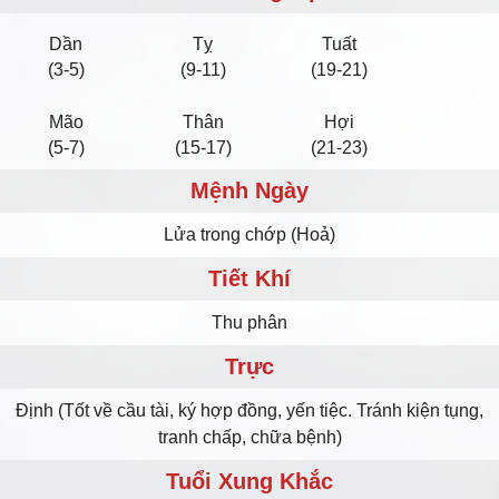
Dần
Tỵ
Tuất
(3-5)
(9-11)
(19-21)
Mão
Thân
Hợi
(5-7)
(15-17)
(21-23)
Mệnh Ngày
Lửa trong chớp (Hoả)
Tiết Khí
Thu phân
Trực
Định (Tốt về cầu tài, ký hợp đồng, yến tiệc. Tránh kiện tụng,
tranh chấp, chữa bệnh)
Tuổi Xung Khắc