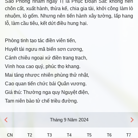
Sao Phòng nhằm ngày Tị là Phục Đoạn Sát: không nên
chôn cất, xuất hành, thừa kế, chia gia tài, khởi công làm lò
nhuộm, lò gốm. Nhưng nên tiến hành xây tường, lấp hang
lỗ, làm cầu tiêu, kết dứt điều hung hại.
Phòng tinh tạo tác điền viên tiến,
Huyết tài ngưu mã biến sơn cương,
Cánh chiêu ngoại xứ điền trang trạch,
Vinh hoa cao quý, phúc thọ khang.
Mai táng nhược nhiên phùng thử nhật,
Cao quan tiến chức bái Quân vương.
Giá thú: Thường nga quy Nguyệt điện,
Tam niên bào tử chế triều đường.
Tháng 9 Năm 2024
CN
T2
T3
T4
T5
T6
T7