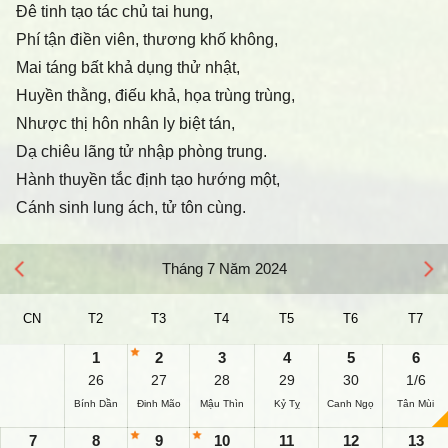
Đê tinh tạo tác chủ tai hung,
Phí tận điền viên, thương khố không,
Mai táng bất khả dụng thử nhật,
Huyền thằng, điếu khả, họa trùng trùng,
Nhược thị hôn nhân ly biệt tán,
Dạ chiêu lãng tử nhập phòng trung.
Hành thuyền tắc định tạo hướng một,
Cánh sinh lung ách, tử tôn cùng.
Tháng 7 Năm 2024
CN
T2
T3
T4
T5
T6
T7
1
2
3
4
5
6
26
27
28
29
30
1/6
Bính Dần
Đinh Mão
Mậu Thìn
Kỷ Tỵ
Canh Ngọ
Tân Mùi
7
8
9
10
11
12
13