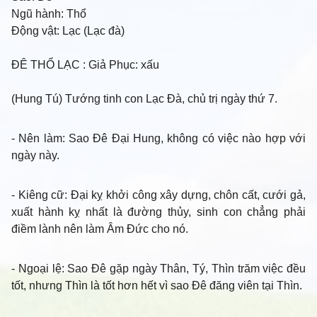
Ngũ hành:
Thổ
Động vật:
Lạc (Lạc đà)
ĐÊ THỔ LẠC
: Giả Phục: xấu
(Hung Tú) Tướng tinh con Lạc Đà, chủ trị ngày thứ 7.
- Nên làm
: Sao Đê Đại Hung, không có việc nào hợp với
ngày này.
- Kiêng cữ
: Đại kỵ khởi công xây dựng, chôn cất, cưới gả,
xuất hành kỵ nhất là đường thủy, sinh con chẳng phải
điềm lành nên làm Âm Đức cho nó.
- Ngoại lệ
: Sao Đê gặp ngày Thân, Tý, Thìn trăm việc đều
tốt, nhưng Thìn là tốt hơn hết vì sao Đê đăng viên tại Thìn.