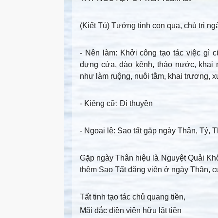
(Kiết Tú) Tướng tinh con quạ, chủ trị ng
- Nên làm
: Khởi công tạo tác việc gì c
dựng cửa, đào kênh, tháo nước, khai
như làm ruộng, nuôi tằm, khai trương, x
- Kiêng cữ
: Đi thuyền
- Ngoại lệ
: Sao tất gặp ngày Thân, Tý, Th
Gặp ngày Thân hiệu là Nguyệt Quải Khôn 
thêm Sao Tất đăng viên ở ngày Thân, cưới
Tất tinh tạo tác chủ quang tiền,
Mãi dắc điền viên hữu lật tiền