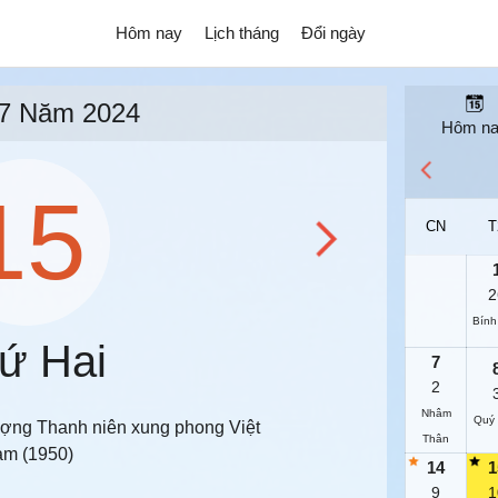
Hôm nay
Lịch tháng
Đổi ngày
7 Năm 2024
Hôm n
15
CN
T
2
Bính
ứ Hai
7
2
Nhâm
Quý
ượng Thanh niên xung phong Việt
Thân
m (1950)
14
1
9
1