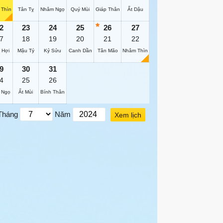
 Thìn
Tân Tỵ
Nhâm Ngọ
Quý Mùi
Giáp Thân
Ất Dậu
2
23
24
25
26
27
7
18
19
20
21
22
 Hợi
Mậu Tý
Kỷ Sửu
Canh Dần
Tân Mão
Nhâm Thìn
9
30
31
4
25
26
 Ngọ
Ất Mùi
Bính Thân
Tháng
Năm
Xem lịch