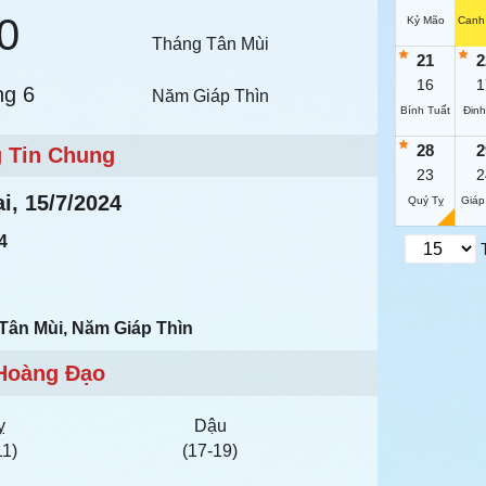
0
Kỷ Mão
Canh
Tháng Tân Mùi
21
2
16
1
ng 6
Năm Giáp Thìn
Bính Tuất
Đinh
28
2
 Tin Chung
23
2
i, 15/7/2024
Quý Tỵ
Giáp
4
Tân Mùi, Năm Giáp Thìn
Hoàng Đạo
ỵ
Dậu
11)
(17-19)