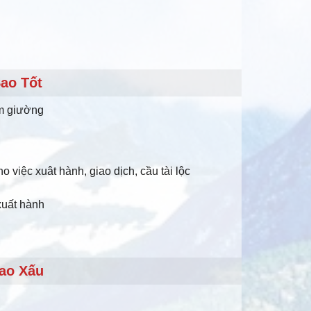
ao Tốt
àm giường
o việc xuât hành, giao dịch, cầu tài lộc
 xuất hành
ao Xấu