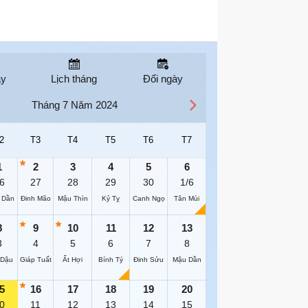
ay
Lịch tháng
Đổi ngày
Tháng 7 Năm 2024
2
T3
T4
T5
T6
T7
1
2
3
4
5
6
6
27
28
29
30
1/6
 Dần
Đinh Mão
Mậu Thìn
Kỷ Tỵ
Canh Ngọ
Tân Mùi
8
9
10
11
12
13
3
4
5
6
7
8
 Dậu
Giáp Tuất
Ất Hợi
Bính Tý
Đinh Sửu
Mậu Dần
5
16
17
18
19
20
0
11
12
13
14
15