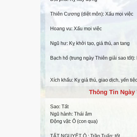
Thiên Cương (diệt môn): Xấu mọi việc
Hoang vu: Xấu mọi việc
Ngũ hư: Kỵ khởi tạo, giá thú, an tang
Bạch hổ (trung ngày Thiên giải sao tốt):
Xích khẩu: Kỵ giá thú, giao dịch, yến tiệ
Thông Tin Ngày 
Sao:
Tất
Ngũ hành:
Thái âm
Động vật:
Ô (con quạ)
TẤT NGUYỆT Ô
: Trần Tuấn: tốt