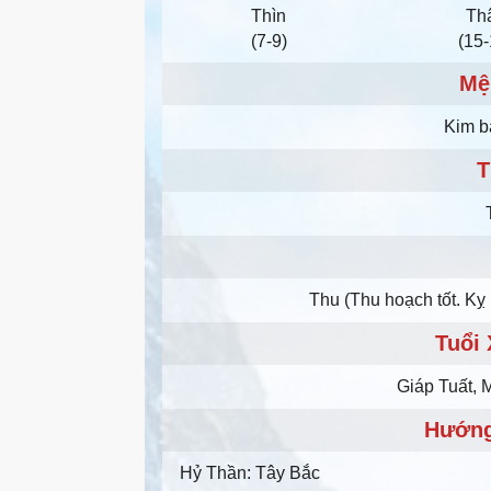
Thìn
Th
(7-9)
(15-
Mệ
Kim b
T
Thu (Thu hoạch tốt. Kỵ 
Tuổi
Giáp Tuất, 
Hướng
Hỷ Thần: Tây Bắc