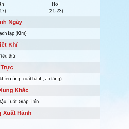
ân
Hợi
17)
(21-23)
nh Ngày
ạch lạp (Kim)
iết Khí
Tiểu thử
Trực
khởi công, xuất hành, an táng)
 Xung Khắc
Mậu Tuất, Giáp Thìn
 Xuất Hành