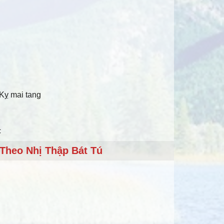
 Kỵ mai tang
c
Theo Nhị Thập Bát Tú