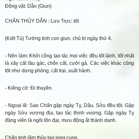
Động vật:
Dẫn (Giun)
CHẨN THỦY DẪN
: Lưu Trực: tốt
(Kiết Tú) Tướng tinh con giun, chủ trị ngày thứ 4.
- Nên làm
: Khởi công tạo tác mọi việc đều tốt lành, tốt nhất
là xây cất lầu gác, chôn cất, cưới gả. Các việc khác cũng
tốt như dựng phòng, cất trại, xuất hành.
- Kiêng cữ
: Đi thuyền.
- Ngoại lệ
: Sao Chẩn gặp ngày Tỵ, Dậu, Sửu đều tốt. Gặp
ngày Sửu vượng địa, tạo tác thịnh vượng. Gặp ngày Tỵ
đăng viên là ngôi tôn đại, mưu động ắt thành danh.
Chẩn tinh lâm thủy tạo long cung,