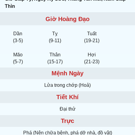
Thìn
Giờ Hoàng Đạo
Dần
Tỵ
Tuất
(3-5)
(9-11)
(19-21)
Mão
Thân
Hợi
(5-7)
(15-17)
(21-23)
Mệnh Ngày
Lửa trong chớp (Hoả)
Tiết Khí
Đại thử
Trực
Phá (Nên chữa bệnh, phá dỡ nhà, đồ vật)