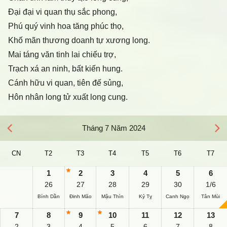
Đại đại vi quan thụ sắc phong,
Phú quý vinh hoa tăng phúc thọ,
Khố mãn thương doanh tự xương long.
Mai táng văn tinh lai chiếu trợ,
Trạch xá an ninh, bất kiến hung.
Cánh hữu vi quan, tiên đế sủng,
Hôn nhân long tử xuất long cung.
Tháng 7 Năm 2024
CN
T2
T3
T4
T5
T6
T7
1
2
3
4
5
6
26
27
28
29
30
1/6
Bính Dần
Đinh Mão
Mậu Thìn
Kỷ Tỵ
Canh Ngọ
Tân Mùi
7
8
9
10
11
12
13
2
3
4
5
6
7
8