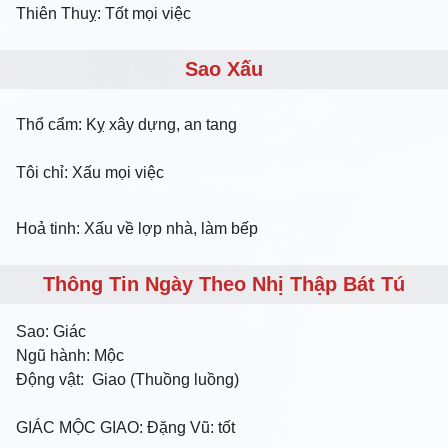
Thiên Thuỵ: Tốt mọi việc
Sao Xấu
Thổ cẩm: Kỵ xây dựng, an tang
Tôi chỉ: Xấu mọi việc
Hoả tinh: Xấu về lợp nhà, làm bếp
Thông Tin Ngày Theo Nhị Thập Bát Tú
Sao:
Giác
Ngũ hành:
Mộc
Động vật:
Giao (Thuồng luồng)
GIÁC MỘC GIAO
: Đặng Vũ: tốt