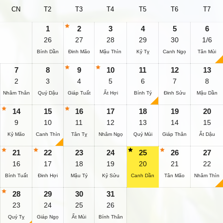
CN
T2
T3
T4
T5
T6
T7
1
2
3
4
5
6
26
27
28
29
30
1/6
Bính Dần
Đinh Mão
Mậu Thìn
Kỷ Tỵ
Canh Ngọ
Tân Mùi
7
8
9
10
11
12
13
2
3
4
5
6
7
8
Nhâm Thân
Quý Dậu
Giáp Tuất
Ất Hợi
Bính Tý
Đinh Sửu
Mậu Dần
14
15
16
17
18
19
20
9
10
11
12
13
14
15
Kỷ Mão
Canh Thìn
Tân Tỵ
Nhâm Ngọ
Quý Mùi
Giáp Thân
Ất Dậu
21
22
23
24
25
26
27
16
17
18
19
20
21
22
Bính Tuất
Đinh Hợi
Mậu Tý
Kỷ Sửu
Canh Dần
Tân Mão
Nhâm Thìn
28
29
30
31
23
24
25
26
Quý Tỵ
Giáp Ngọ
Ất Mùi
Bính Thân