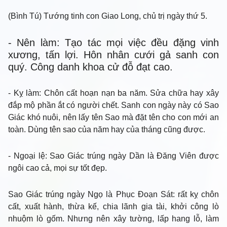
(Bình Tú) Tướng tinh con Giao Long, chủ trị ngày thứ 5.
- Nên làm
: Tạo tác mọi việc đều đặng vinh
xương, tấn lợi. Hôn nhân cưới gả sanh con
quý. Công danh khoa cử đỗ đạt cao.
- Kỵ làm
: Chôn cất hoạn nạn ba năm. Sửa chữa hay xây
đắp mộ phần ắt có người chết. Sanh con ngày này có Sao
Giác khó nuôi, nên lấy tên Sao mà đặt tên cho con mới an
toàn. Dùng tên sao của năm hay của tháng cũng được.
- Ngoại lệ
: Sao Giác trúng ngày Dần là Đăng Viên được
ngôi cao cả, mọi sự tốt đẹp.
Sao Giác trúng ngày Ngọ là Phục Đoạn Sát: rất kỵ chôn
cất, xuất hành, thừa kế, chia lãnh gia tài, khởi công lò
nhuộm lò gốm. Nhưng nên xây tường, lấp hang lỗ, làm