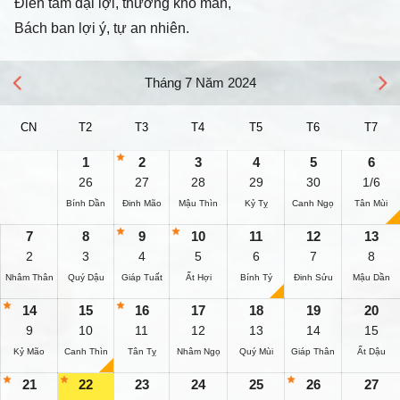
Điền tàm đại lợi, thương khố mãn,
Bách ban lợi ý, tự an nhiên.
Tháng 7 Năm 2024
CN
T2
T3
T4
T5
T6
T7
1
2
3
4
5
6
26
27
28
29
30
1/6
Bính Dần
Đinh Mão
Mậu Thìn
Kỷ Tỵ
Canh Ngọ
Tân Mùi
7
8
9
10
11
12
13
2
3
4
5
6
7
8
Nhâm Thân
Quý Dậu
Giáp Tuất
Ất Hợi
Bính Tý
Đinh Sửu
Mậu Dần
14
15
16
17
18
19
20
9
10
11
12
13
14
15
Kỷ Mão
Canh Thìn
Tân Tỵ
Nhâm Ngọ
Quý Mùi
Giáp Thân
Ất Dậu
21
22
23
24
25
26
27