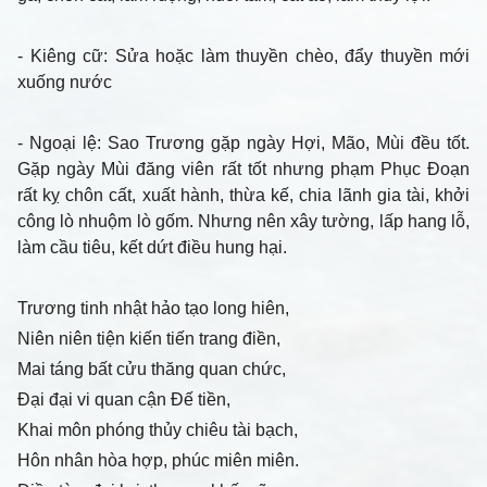
- Kiêng cữ
: Sửa hoặc làm thuyền chèo, đẩy thuyền mới
xuống nước
- Ngoại lệ
: Sao Trương gặp ngày Hợi, Mão, Mùi đều tốt.
Gặp ngày Mùi đăng viên rất tốt nhưng phạm Phục Đoạn
rất kỵ chôn cất, xuất hành, thừa kế, chia lãnh gia tài, khởi
công lò nhuộm lò gốm. Nhưng nên xây tường, lấp hang lỗ,
làm cầu tiêu, kết dứt điều hung hại.
Trương tinh nhật hảo tạo long hiên,
Niên niên tiện kiến tiến trang điền,
Mai táng bất cửu thăng quan chức,
Đại đại vi quan cận Đế tiền,
Khai môn phóng thủy chiêu tài bạch,
Hôn nhân hòa hợp, phúc miên miên.