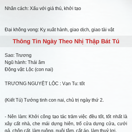
Nhân cách: Xấu với giá thú, khởi tạo
Đại không vong: Kỵ xuât hành, giao dịch, giao tài vật
Thông Tin Ngày Theo Nhị Thập Bát Tú
Sao:
Trương
Ngũ hành:
Thái âm
Động vật:
Lộc (con nai)
TRƯƠNG NGUYỆT LỘC
: Vạn Tu: tốt
(Kiết Tú) Tướng tinh con nai, chủ trị ngày thứ 2.
- Nên làm
: Khởi công tạo tác trăm việc đều tốt, tốt nhất là
xây cất nhà, che mái dựng hiên, trổ cửa dựng cửa, cưới
gả, chôn cất, làm ruộng, nuôi tằm, cắt áo, làm thuỷ lợi.