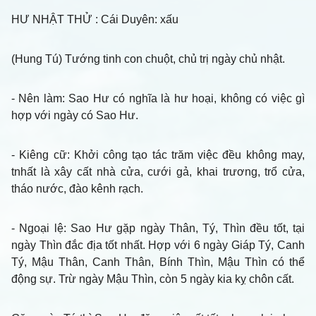
HƯ NHẬT THỬ
: Cái Duyên: xấu
(Hung Tú) Tướng tinh con chuột, chủ trị ngày chủ nhật.
- Nên làm
: Sao Hư có nghĩa là hư hoại, không có việc gì
hợp với ngày có Sao Hư.
- Kiêng cữ
: Khởi công tạo tác trăm việc đều không may,
tnhất là xây cất nhà cửa, cưới gả, khai trương, trổ cửa,
tháo nước, đào kênh rạch.
- Ngoại lệ
: Sao Hư gặp ngày Thân, Tý, Thìn đều tốt, tại
ngày Thìn đắc địa tốt nhất. Hợp với 6 ngày Giáp Tý, Canh
Tý, Mậu Thân, Canh Thân, Bính Thìn, Mậu Thìn có thể
động sự. Trừ ngày Mậu Thìn, còn 5 ngày kia kỵ chôn cất.