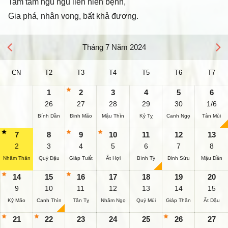
Tam tam ngũ ngũ liên niên bệnh,
Gia phá, nhân vong, bất khả đương.
Tháng 7 Năm 2024
CN
T2
T3
T4
T5
T6
T7
1
2
3
4
5
6
26
27
28
29
30
1/6
Bính Dần
Đinh Mão
Mậu Thìn
Kỷ Tỵ
Canh Ngọ
Tân Mùi
7
8
9
10
11
12
13
2
3
4
5
6
7
8
Nhâm Thân
Quý Dậu
Giáp Tuất
Ất Hợi
Bính Tý
Đinh Sửu
Mậu Dần
14
15
16
17
18
19
20
9
10
11
12
13
14
15
Kỷ Mão
Canh Thìn
Tân Tỵ
Nhâm Ngọ
Quý Mùi
Giáp Thân
Ất Dậu
21
22
23
24
25
26
27