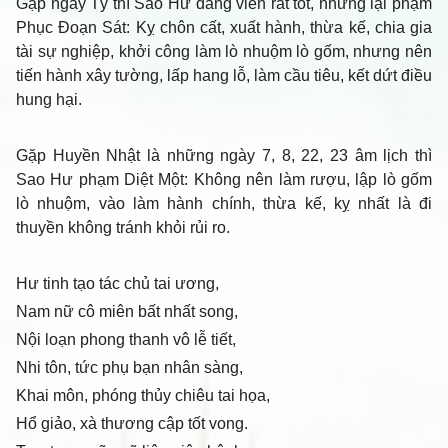
Gặp ngày Tý thì Sao Hư đăng viên rất tốt, nhưng lại phạm
Phục Đoạn Sát: Kỵ chôn cất, xuất hành, thừa kế, chia gia
tài sự nghiệp, khởi công làm lò nhuộm lò gốm, nhưng nên
tiến hành xây tường, lấp hang lỗ, làm cầu tiêu, kết dứt điều
hung hại.
Gặp Huyền Nhật là những ngày 7, 8, 22, 23 âm lịch thì
Sao Hư phạm Diệt Một: Không nên làm rượu, lập lò gốm
lò nhuộm, vào làm hành chính, thừa kế, kỵ nhất là đi
thuyền không tránh khỏi rủi ro.
Hư tinh tạo tác chủ tai ương,
Nam nữ cô miên bất nhất song,
Nội loạn phong thanh vô lễ tiết,
Nhi tôn, tức phụ bạn nhân sàng,
Khai môn, phóng thủy chiêu tai họa,
Hổ giảo, xà thương cập tốt vong.