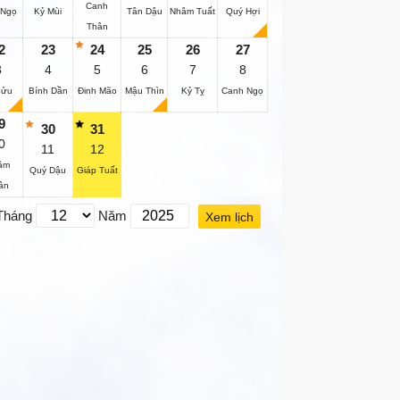
Canh
 Ngọ
Kỷ Mùi
Tân Dậu
Nhâm Tuất
Quý Hợi
Thân
2
23
24
25
26
27
3
4
5
6
7
8
Sửu
Bính Dần
Đinh Mão
Mậu Thìn
Kỷ Tỵ
Canh Ngọ
9
30
31
0
11
12
âm
Quý Dậu
Giáp Tuất
ân
Tháng
Năm
Xem lịch