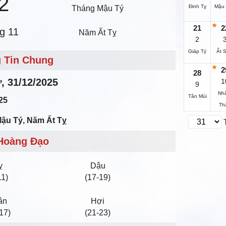
2
Đinh Tỵ
Mậu
Tháng Mậu Tý
21
2
g 11
Năm Ất Tỵ
2
Giáp Tý
Ất 
 Tin Chung
2
28
ư, 31/12/2025
1
9
Nh
Tân Mùi
25
Th
Mậu Tý, Năm Ất Tỵ
Hoàng Đạo
ỵ
Dậu
11)
(17-19)
ân
Hợi
17)
(21-23)