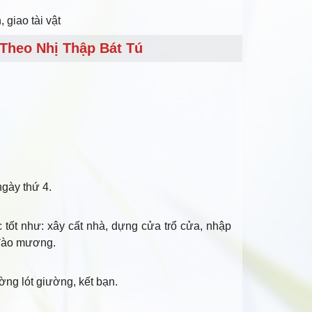
 giao tài vật
Theo Nhị Thập Bát Tú
ngày thứ 4.
c tốt như: xây cất nhà, dựng cửa trổ cửa, nhập
 đào mương.
ờng lót giường, kết bạn.