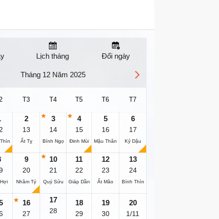
ay
Lịch tháng
Đổi ngày
Tháng 12 Năm 2025
2
T3
T4
T5
T6
T7
1
2
3
4
5
6
2
13
14
15
16
17
 Thìn
Ất Tỵ
Bính Ngọ
Đinh Mùi
Mậu Thân
Kỷ Dậu
8
9
10
11
12
13
9
20
21
22
23
24
 Hợi
Nhâm Tý
Quý Sửu
Giáp Dần
Ất Mão
Bính Thìn
17
5
16
18
19
20
28
6
27
29
30
1/11