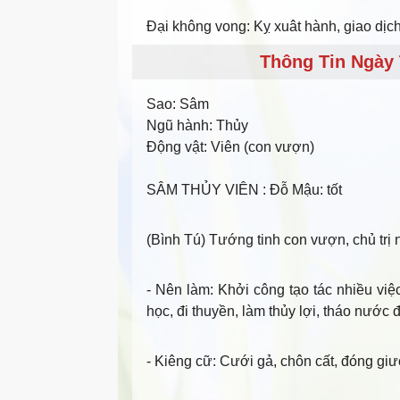
Đại không vong: Kỵ xuât hành, giao dịch,
Thông Tin Ngày 
Sao:
Sâm
Ngũ hành:
Thủy
Động vật:
Viên (con vượn)
SÂM THỦY VIÊN
: Đỗ Mậu: tốt
(Bình Tú) Tướng tinh con vượn, chủ trị 
- Nên làm
: Khởi công tạo tác nhiều việ
học, đi thuyền, làm thủy lợi, tháo nước
- Kiêng cữ
: Cưới gả, chôn cất, đóng giư