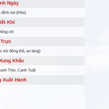
nh Ngày
 đỉnh núi (Hỏa)
iết Khí
ông chí
Trực
c trừ động thổ, an táng)
 Xung Khắc
anh Thìn, Canh Tuất
 Xuất Hành