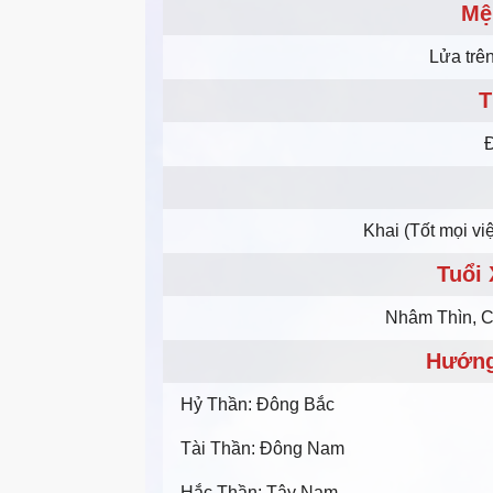
Mệ
Lửa trên
T
Đ
Khai (Tốt mọi việ
Tuổi
Nhâm Thìn, C
Hướng
Hỷ Thần: Đông Bắc
Tài Thần: Đông Nam
Hắc Thần: Tây Nam