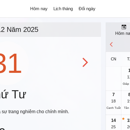
Hôm nay
Lịch tháng
Đổi ngày
12 Năm 2025
Hôm n
31
CN
T
1
Giáp
ứ Tư
7
18
1
Canh Tuất
Tân
à sự trang nghiêm cho chính mình.
14
1
25
2