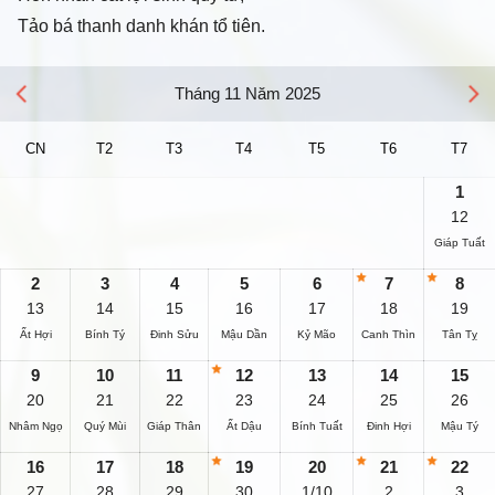
Tảo bá thanh danh khán tổ tiên.
Tháng 11 Năm 2025
CN
T2
T3
T4
T5
T6
T7
1
12
Giáp Tuất
2
3
4
5
6
7
8
13
14
15
16
17
18
19
Ất Hợi
Bính Tý
Đinh Sửu
Mậu Dần
Kỷ Mão
Canh Thìn
Tân Tỵ
9
10
11
12
13
14
15
20
21
22
23
24
25
26
Nhâm Ngọ
Quý Mùi
Giáp Thân
Ất Dậu
Bính Tuất
Đinh Hợi
Mậu Tý
16
17
18
19
20
21
22
27
28
29
30
1/10
2
3