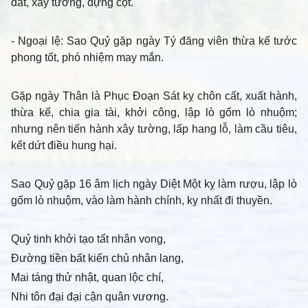
đất, xây tường, dựng cột.
- Ngoại lệ
: Sao Quỷ gặp ngày Tý đăng viên thừa kế tước
phong tốt, phó nhiệm may mắn.
Gặp ngày Thân là Phục Đoạn Sát kỵ chôn cất, xuất hành,
thừa kế, chia gia tài, khởi công, lập lò gốm lò nhuộm;
nhưng nên tiến hành xây tường, lấp hang lỗ, làm cầu tiêu,
kết dứt điều hung hại.
Sao Quỷ gặp 16 âm lịch ngày Diệt Một kỵ làm rượu, lập lò
gốm lò nhuộm, vào làm hành chính, kỵ nhất đi thuyền.
Quỷ tinh khởi tạo tất nhân vong,
Đường tiền bất kiến chủ nhân lang,
Mai táng thử nhật, quan lộc chí,
Nhi tôn đại đại cận quân vương.