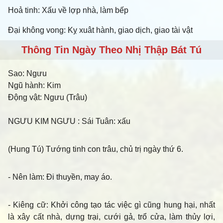
Hoả tinh: Xấu về lợp nhà, làm bếp
Đại không vong: Kỵ xuât hành, giao dịch, giao tài vật
Thông Tin Ngày Theo Nhị Thập Bát Tú
Sao:
Ngưu
Ngũ hành:
Kim
Động vật:
Ngưu (Trâu)
NGƯU KIM NGƯU
: Sái Tuân: xấu
(Hung Tú) Tướng tinh con trâu, chủ trị ngày thứ 6.
- Nên làm
: Đi thuyền, may áo.
- Kiêng cữ
: Khởi công tạo tác việc gì cũng hung hại, nhất
là xây cất nhà, dựng trại, cưới gả, trổ cửa, làm thủy lợi,