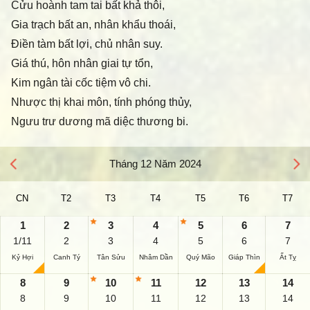
Cửu hoành tam tai bất khả thôi,
Gia trạch bất an, nhân khẩu thoái,
Điền tàm bất lợi, chủ nhân suy.
Giá thú, hôn nhân giai tự tổn,
Kim ngân tài cốc tiệm vô chi.
Nhược thị khai môn, tính phóng thủy,
Ngưu trư dương mã diệc thương bi.
Tháng 12 Năm 2024
CN
T2
T3
T4
T5
T6
T7
1
2
3
4
5
6
7
1/11
2
3
4
5
6
7
Kỷ Hợi
Canh Tý
Tân Sửu
Nhâm Dần
Quý Mão
Giáp Thìn
Ất Tỵ
8
9
10
11
12
13
14
8
9
10
11
12
13
14