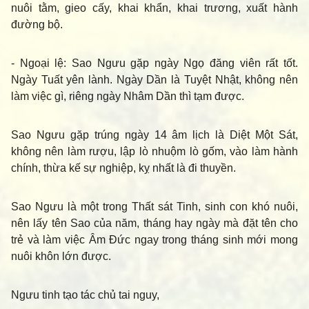
nuôi tằm, gieo cấy, khai khẩn, khai trương, xuất hành
đường bộ.
- Ngoại lệ
: Sao Ngưu gặp ngày Ngọ đăng viên rất tốt.
Ngày Tuất yên lành. Ngày Dần là Tuyệt Nhật, không nên
làm việc gì, riêng ngày Nhâm Dần thì tạm được.
Sao Ngưu gặp trúng ngày 14 âm lịch là Diệt Một Sát,
không nên làm rượu, lập lò nhuộm lò gốm, vào làm hành
chính, thừa kế sự nghiệp, kỵ nhất là đi thuyền.
Sao Ngưu là một trong Thất sát Tinh, sinh con khó nuôi,
nên lấy tên Sao của năm, tháng hay ngày mà đặt tên cho
trẻ và làm việc Âm Đức ngay trong tháng sinh mới mong
nuôi khôn lớn được.
Ngưu tinh tạo tác chủ tai nguy,