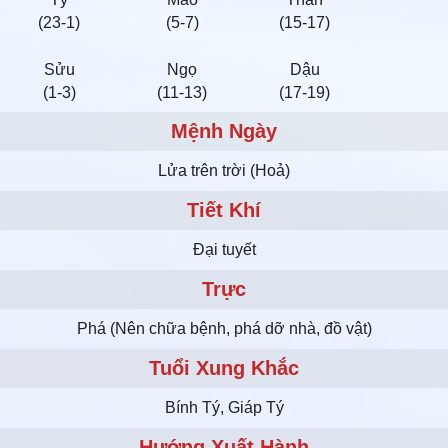
(23-1)
(5-7)
(15-17)
Sửu
Ngọ
Dậu
(1-3)
(11-13)
(17-19)
Mệnh Ngày
Lửa trên trời (Hoả)
Tiết Khí
Đại tuyết
Trực
Phá (Nên chữa bệnh, phá dỡ nhà, đồ vật)
Tuổi Xung Khắc
Bính Tý, Giáp Tý
Hướng Xuất Hành