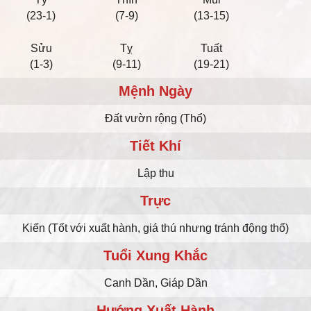
(23-1)
(7-9)
(13-15)
Sửu
Tỵ
Tuất
(1-3)
(9-11)
(19-21)
Mệnh Ngày
Ðất vườn rộng (Thổ)
Tiết Khí
Lập thu
Trực
Kiến (Tốt với xuất hành, giá thú nhưng tránh động thổ)
Tuổi Xung Khắc
Canh Dần, Giáp Dần
Hướng Xuất Hành