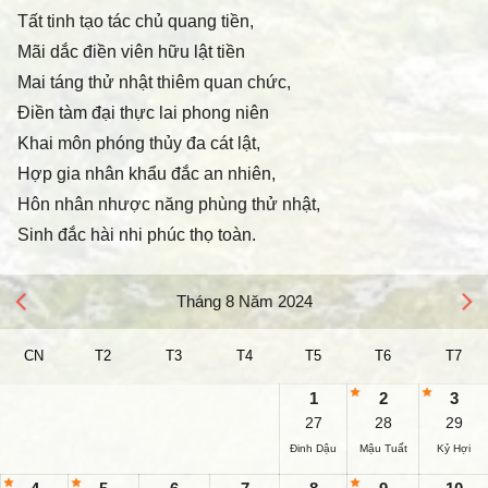
Tất tinh tạo tác chủ quang tiền,
Mãi dắc điền viên hữu lật tiền
Mai táng thử nhật thiêm quan chức,
Điền tàm đại thực lai phong niên
Khai môn phóng thủy đa cát lật,
Hợp gia nhân khẩu đắc an nhiên,
Hôn nhân nhược năng phùng thử nhật,
Sinh đắc hài nhi phúc thọ toàn.
Tháng 8 Năm 2024
CN
T2
T3
T4
T5
T6
T7
1
2
3
27
28
29
Đinh Dậu
Mậu Tuất
Kỷ Hợi