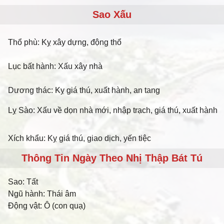
Sao Xấu
Thổ phù: Kỵ xây dựng, động thổ
Lục bất hành: Xấu xây nhà
Dương thác: Kỵ giá thú, xuất hành, an tang
Lỵ Sào: Xấu về dọn nhà mới, nhập trạch, giá thú, xuất hành
Xích khẩu: Kỵ giá thú, giao dịch, yến tiệc
Thông Tin Ngày Theo Nhị Thập Bát Tú
Sao:
Tất
Ngũ hành:
Thái âm
Động vật:
Ô (con quạ)