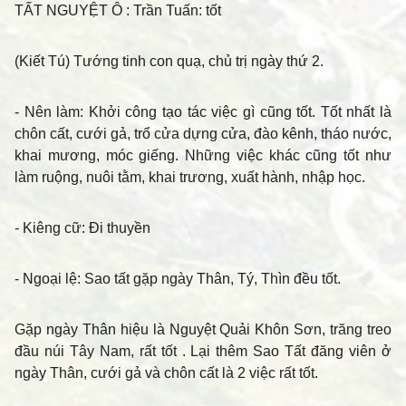
TẤT NGUYỆT Ô
: Trần Tuấn: tốt
(Kiết Tú) Tướng tinh con quạ, chủ trị ngày thứ 2.
- Nên làm
: Khởi công tạo tác việc gì cũng tốt. Tốt nhất là
chôn cất, cưới gả, trổ cửa dựng cửa, đào kênh, tháo nước,
khai mương, móc giếng. Những việc khác cũng tốt như
làm ruộng, nuôi tằm, khai trương, xuất hành, nhập học.
- Kiêng cữ
: Đi thuyền
- Ngoại lệ
: Sao tất gặp ngày Thân, Tý, Thìn đều tốt.
Gặp ngày Thân hiệu là Nguyệt Quải Khôn Sơn, trăng treo
đầu núi Tây Nam, rất tốt . Lại thêm Sao Tất đăng viên ở
ngày Thân, cưới gả và chôn cất là 2 việc rất tốt.