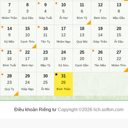
7
8
9
10
11
12
13
2
3
4
5
6
7
8
Nhâm Thân
Quý Dậu
Giáp Tuất
Ất Hợi
Bính Tý
Đinh Sửu
Mậu Dần
14
15
16
17
18
19
20
9
10
11
12
13
14
15
Kỷ Mão
Canh Thìn
Tân Tỵ
Nhâm Ngọ
Quý Mùi
Giáp Thân
Ất Dậu
21
22
23
24
25
26
27
16
17
18
19
20
21
22
Bính Tuất
Đinh Hợi
Mậu Tý
Kỷ Sửu
Canh Dần
Tân Mão
Nhâm Thìn
28
29
30
31
23
24
25
26
Quý Tỵ
Giáp Ngọ
Ất Mùi
Bính Thân
Điều khoản
Riêng tư
Copyright ©2026 lich.softvn.com