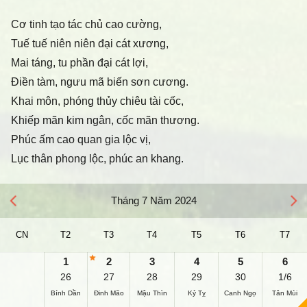
Cơ tinh tạo tác chủ cao cường,
Tuế tuế niên niên đại cát xương,
Mai táng, tu phần đại cát lợi,
Điền tàm, ngưu mã biến sơn cương.
Khai môn, phóng thủy chiêu tài cốc,
Khiếp mãn kim ngân, cốc mãn thương.
Phúc ấm cao quan gia lộc vị,
Lục thân phong lộc, phúc an khang.
Tháng 7 Năm 2024
CN
T2
T3
T4
T5
T6
T7
1
2
3
4
5
6
26
27
28
29
30
1/6
Bính Dần
Đinh Mão
Mậu Thìn
Kỷ Tỵ
Canh Ngọ
Tân Mùi