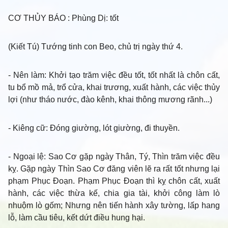
CƠ THỦY BÁO
: Phùng Dị: tốt
(Kiết Tú) Tướng tinh con Beo, chủ trị ngày thứ 4.
- Nên làm
: Khởi tạo trăm việc đều tốt, tốt nhất là chôn cất,
tu bổ mồ mả, trổ cửa, khai trương, xuất hành, các việc thủy
lợi (như tháo nước, đào kênh, khai thông mương rãnh...)
- Kiêng cữ
: Đóng giường, lót giường, đi thuyền.
- Ngoại lệ
: Sao Cơ gặp ngày Thân, Tý, Thìn trăm việc đều
kỵ. Gặp ngày Thìn Sao Cơ đăng viên lẽ ra rất tốt nhưng lại
phạm Phục Đoạn. Phạm Phục Đoạn thì kỵ chôn cất, xuất
hành, các việc thừa kế, chia gia tài, khởi công làm lò
nhuộm lò gốm; Nhưng nên tiến hành xây tường, lấp hang
lỗ, làm cầu tiêu, kết dứt điều hung hại.