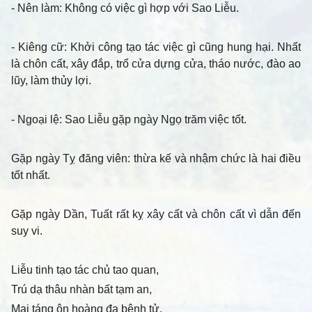
- Nên làm
: Không có việc gì hợp với Sao Liễu.
- Kiêng cữ
: Khởi công tạo tác việc gì cũng hung hại. Nhất
là chôn cất, xây đắp, trổ cửa dựng cửa, tháo nước, đào ao
lũy, làm thủy lợi.
- Ngoại lệ
: Sao Liễu gặp ngày Ngọ trăm việc tốt.
Gặp ngày Tỵ đăng viên: thừa kế và nhậm chức là hai điều
tốt nhất.
Gặp ngày Dần, Tuất rất kỵ xây cất và chôn cất vì dẫn đến
suy vi.
Liễu tinh tạo tác chủ tao quan,
Trú dạ thâu nhàn bất tạm an,
Mai táng ôn hoàng đa bệnh tử,