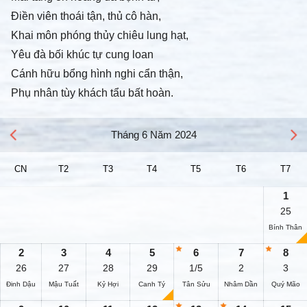
Điền viên thoái tận, thủ cô hàn,
Khai môn phóng thủy chiêu lung hạt,
Yêu đà bối khúc tự cung loan
Cánh hữu bổng hình nghi cẩn thận,
Phụ nhân tùy khách tẩu bất hoàn.
Tháng 6 Năm 2024
CN
T2
T3
T4
T5
T6
T7
1
25
Bính Thân
2
3
4
5
6
7
8
26
27
28
29
1/5
2
3
Đinh Dậu
Mậu Tuất
Kỷ Hợi
Canh Tý
Tân Sửu
Nhâm Dần
Quý Mão