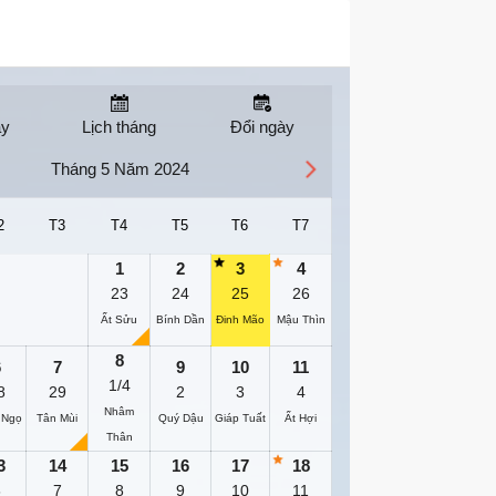
ay
Lịch tháng
Đổi ngày
Tháng 5 Năm 2024
2
T3
T4
T5
T6
T7
1
2
3
4
23
24
25
26
Ất Sửu
Bính Dần
Đinh Mão
Mậu Thìn
8
6
7
9
10
11
1/4
8
29
2
3
4
Nhâm
 Ngọ
Tân Mùi
Quý Dậu
Giáp Tuất
Ất Hợi
Thân
3
14
15
16
17
18
6
7
8
9
10
11