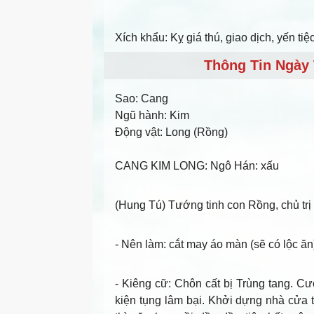
Xích khẩu: Kỵ giá thú, giao dịch, yến tiệ
Thông Tin Ngày 
Sao:
Cang
Ngũ hành:
Kim
Động vật:
Long (Rồng)
CANG KIM LONG
: Ngô Hán: xấu
(Hung Tú) Tướng tinh con Rồng, chủ trị 
- Nên làm
: cắt may áo màn (sẽ có lộc ăn
- Kiêng cữ
: Chôn cất bị Trùng tang. C
kiện tụng lâm bại. Khởi dựng nhà cửa 