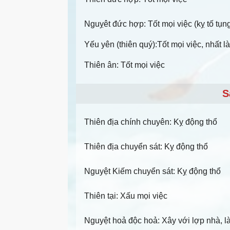
Nguỵêt đức hợp: Tốt mọi việc (kỵ tố tụn
Yếu yên (thiên quý):Tốt mọi việc, nhất là
Thiên ân: Tốt mọi việc
S
Thiên địa chính chuyên: Kỵ động thổ
Thiên địa chuyển sát: Kỵ động thổ
Nguyệt Kiếm chuyển sát: Kỵ động thổ
Thiên tại: Xấu mọi việc
Nguyệt hoả độc hoả: Xây với lợp nhà, l