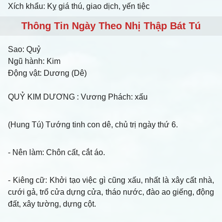
Xích khẩu: Kỵ giá thú, giao dịch, yến tiệc
Thông Tin Ngày Theo Nhị Thập Bát Tú
Sao:
Quỷ
Ngũ hành:
Kim
Động vật:
Dương (Dê)
QUỶ KIM DƯƠNG
: Vương Phách: xấu
(Hung Tú) Tướng tinh con dê, chủ trị ngày thứ 6.
-
Nên làm
: Chôn cất, cắt áo.
- Kiêng cữ
: Khởi tạo việc gì cũng xấu, nhất là xây cất nhà,
cưới gả, trổ cửa dựng cửa, tháo nước, đào ao giếng, động
đất, xây tường, dựng cột.