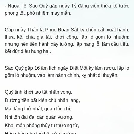
- Ngoại lệ
: Sao Quỷ gặp ngày Tý đăng viên thừa kế tước
phong tốt, phó nhiệm may mắn.
Gặp ngày Thân là Phục Đoạn Sát kỵ chôn cất, xuất hành,
thừa kế, chia gia tài, khởi công, lập lò gốm lò nhuộm;
nhưng nên tiến hành xây tường, lấp hang lỗ, làm cầu tiêu,
kết dứt điều hung hại.
Sao Quỷ gặp 16 âm lịch ngày Diệt Một kỵ làm rượu, lập lò
gốm lò nhuộm, vào làm hành chính, kỵ nhất đi thuyền.
Quỷ tinh khởi tạo tất nhân vong,
Đường tiền bất kiến chủ nhân lang,
Mai táng thử nhật, quan lộc chí,
Nhi tôn đại đại cận quân vương.
Khai môn phóng thủy tu thương tử,
Hôn nhân phu thê bất cửu trường.