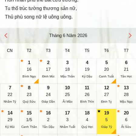
Tu thổ trúc tường thương sản nữ,
Thủ phù song nữ lệ uông uông.
Tháng 6 Năm 2026
CN
T2
T3
T4
T5
T6
T7
1
2
3
4
5
6
16
17
18
19
20
21
Bính Ngọ
Đinh Mùi
Mậu Thân
Kỷ Dậu
Canh Tuất
Tân Hợi
7
8
9
10
11
12
13
22
23
24
25
26
27
28
Nhâm Tý
Quý Sửu
Giáp Dần
Ất Mão
Bính Thìn
Đinh Tỵ
Mậu Ngọ
14
15
16
17
18
19
20
29
1/5
2
3
4
5
6
Kỷ Mùi
Canh Thân
Tân Dậu
Nhâm Tuất
Quý Hợi
Giáp Tý
Ất Sửu