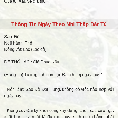
Quả tú: Xấu về giá thú
Thông Tin Ngày Theo Nhị Thập Bát Tú
Sao:
Đê
Ngũ hành:
Thổ
Động vật:
Lạc (Lạc đà)
ĐÊ THỔ LẠC
: Giả Phục: xấu
(Hung Tú) Tướng tinh con Lạc Đà, chủ trị ngày thứ 7.
- Nên làm
: Sao Đê Đại Hung, không có việc nào hợp với
ngày này.
- Kiêng cữ
: Đại kỵ khởi công xây dựng, chôn cất, cưới gả,
xuất hành kỵ nhất là đường thủy, sinh con chẳng phải