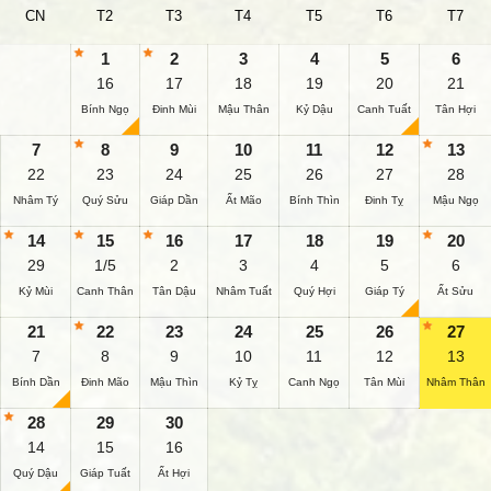
CN
T2
T3
T4
T5
T6
T7
1
2
3
4
5
6
16
17
18
19
20
21
Bính Ngọ
Đinh Mùi
Mậu Thân
Kỷ Dậu
Canh Tuất
Tân Hợi
7
8
9
10
11
12
13
22
23
24
25
26
27
28
Nhâm Tý
Quý Sửu
Giáp Dần
Ất Mão
Bính Thìn
Đinh Tỵ
Mậu Ngọ
14
15
16
17
18
19
20
29
1/5
2
3
4
5
6
Kỷ Mùi
Canh Thân
Tân Dậu
Nhâm Tuất
Quý Hợi
Giáp Tý
Ất Sửu
21
22
23
24
25
26
27
7
8
9
10
11
12
13
Bính Dần
Đinh Mão
Mậu Thìn
Kỷ Tỵ
Canh Ngọ
Tân Mùi
Nhâm Thân
28
29
30
14
15
16
Quý Dậu
Giáp Tuất
Ất Hợi