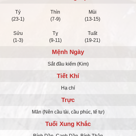
Tý
Thìn
Mùi
(23-1)
(7-9)
(13-15)
Sửu
Tỵ
Tuất
(1-3)
(9-11)
(19-21)
Mệnh Ngày
Sắt đầu kiếm (Kim)
Tiết Khí
Hạ chí
Trực
Mãn (Nên cầu tài, cầu phúc, tế tự)
Tuổi Xung Khắc
Bính Dần, Canh Dần, Bính Thân