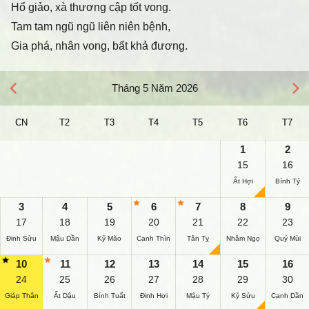
Hổ giảo, xà thương cập tốt vong.
Tam tam ngũ ngũ liên niên bệnh,
Gia phá, nhân vong, bất khả đương.
Tháng 5 Năm 2026
CN
T2
T3
T4
T5
T6
T7
1
2
15
16
Ất Hợi
Bính Tý
3
4
5
6
7
8
9
17
18
19
20
21
22
23
Đinh Sửu
Mậu Dần
Kỷ Mão
Canh Thìn
Tân Tỵ
Nhâm Ngọ
Quý Mùi
10
11
12
13
14
15
16
24
25
26
27
28
29
30
Giáp Thân
Ất Dậu
Bính Tuất
Đinh Hợi
Mậu Tý
Kỷ Sửu
Canh Dần