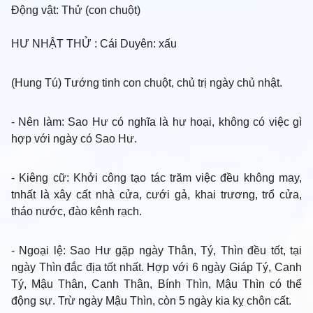
Động vật:
Thử (con chuột)
HƯ NHẬT THỬ
: Cái Duyên: xấu
(Hung Tú) Tướng tinh con chuột, chủ trị ngày chủ nhật.
- Nên làm
: Sao Hư có nghĩa là hư hoại, không có việc gì
hợp với ngày có Sao Hư.
- Kiêng cữ
: Khởi công tạo tác trăm việc đều không may,
tnhất là xây cất nhà cửa, cưới gả, khai trương, trổ cửa,
tháo nước, đào kênh rạch.
- Ngoại lệ
: Sao Hư gặp ngày Thân, Tý, Thìn đều tốt, tại
ngày Thìn đắc địa tốt nhất. Hợp với 6 ngày Giáp Tý, Canh
Tý, Mậu Thân, Canh Thân, Bính Thìn, Mậu Thìn có thể
động sự. Trừ ngày Mậu Thìn, còn 5 ngày kia kỵ chôn cất.