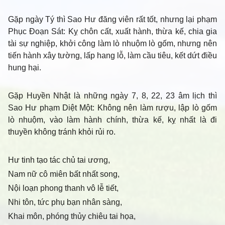
Gặp ngày Tý thì Sao Hư đăng viên rất tốt, nhưng lại phạm
Phục Đoạn Sát: Kỵ chôn cất, xuất hành, thừa kế, chia gia
tài sự nghiệp, khởi công làm lò nhuộm lò gốm, nhưng nên
tiến hành xây tường, lấp hang lỗ, làm cầu tiêu, kết dứt điều
hung hại.
Gặp Huyền Nhật là những ngày 7, 8, 22, 23 âm lịch thì
Sao Hư phạm Diệt Một: Không nên làm rượu, lập lò gốm
lò nhuộm, vào làm hành chính, thừa kế, kỵ nhất là đi
thuyền không tránh khỏi rủi ro.
Hư tinh tạo tác chủ tai ương,
Nam nữ cô miên bất nhất song,
Nội loạn phong thanh vô lễ tiết,
Nhi tôn, tức phụ bạn nhân sàng,
Khai môn, phóng thủy chiêu tai họa,