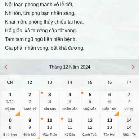
Nội loạn phong thanh vô lễ tiết,
Nhi tôn, tức phụ bạn nhân sàng,
Khai môn, phóng thủy chiêu tai họa,
Hổ giảo, xà thương cập tốt vong.
Tam tam ngũ ngũ liên niên bệnh,
Gia phá, nhân vong, bất khả đương.
Tháng 12 Năm 2024
CN
T2
T3
T4
T5
T6
T7
1
2
3
4
5
6
7
1/11
2
3
4
5
6
7
Kỷ Hợi
Canh Tý
Tân Sửu
Nhâm Dần
Quý Mão
Giáp Thìn
Ất Tỵ
8
9
10
11
12
13
14
8
9
10
11
12
13
14
Bính Ngọ
Đinh Mùi
Mậu Thân
Kỷ Dậu
Canh Tuất
Tân Hợi
Nhâm Tý