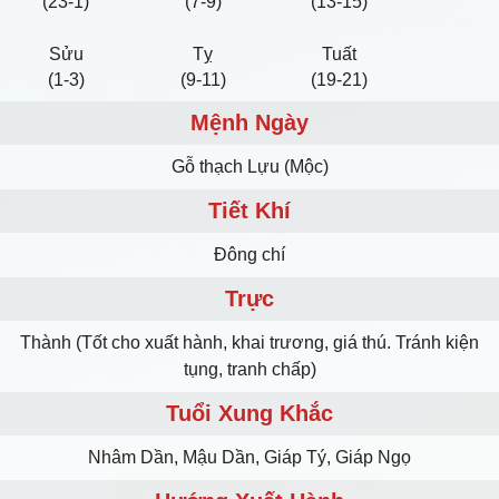
(23-1)
(7-9)
(13-15)
Sửu
Tỵ
Tuất
(1-3)
(9-11)
(19-21)
Mệnh Ngày
Gỗ thạch Lựu (Mộc)
Tiết Khí
Đông chí
Trực
Thành (Tốt cho xuất hành, khai trương, giá thú. Tránh kiện
tụng, tranh chấp)
Tuổi Xung Khắc
Nhâm Dần, Mậu Dần, Giáp Tý, Giáp Ngọ