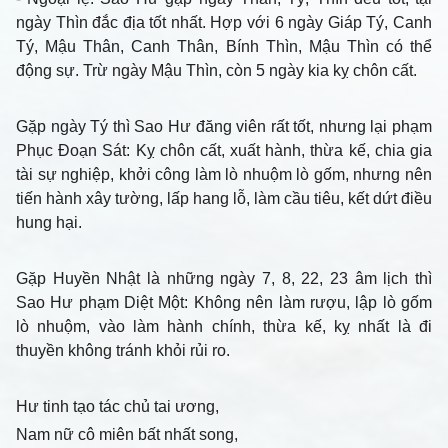
ngày Thìn đắc địa tốt nhất. Hợp với 6 ngày Giáp Tý, Canh
Tý, Mậu Thân, Canh Thân, Bính Thìn, Mậu Thìn có thể
động sự. Trừ ngày Mậu Thìn, còn 5 ngày kia kỵ chôn cất.
Gặp ngày Tý thì Sao Hư đăng viên rất tốt, nhưng lại phạm
Phục Đoạn Sát: Kỵ chôn cất, xuất hành, thừa kế, chia gia
tài sự nghiệp, khởi công làm lò nhuộm lò gốm, nhưng nên
tiến hành xây tường, lấp hang lỗ, làm cầu tiêu, kết dứt điều
hung hại.
Gặp Huyền Nhật là những ngày 7, 8, 22, 23 âm lịch thì
Sao Hư phạm Diệt Một: Không nên làm rượu, lập lò gốm
lò nhuộm, vào làm hành chính, thừa kế, kỵ nhất là đi
thuyền không tránh khỏi rủi ro.
Hư tinh tạo tác chủ tai ương,
Nam nữ cô miên bất nhất song,