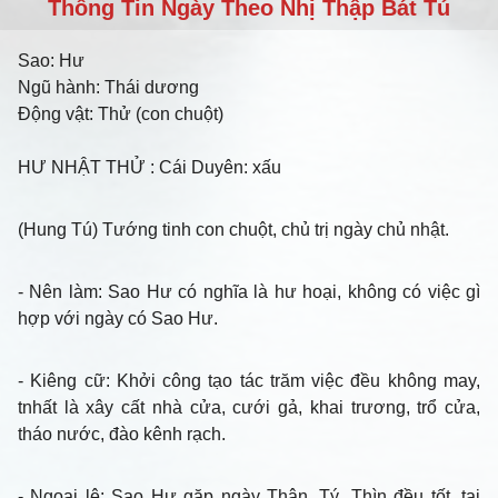
Thông Tin Ngày Theo Nhị Thập Bát Tú
Sao:
Hư
Ngũ hành:
Thái dương
Động vật:
Thử (con chuột)
HƯ NHẬT THỬ
: Cái Duyên: xấu
(Hung Tú) Tướng tinh con chuột, chủ trị ngày chủ nhật.
- Nên làm
: Sao Hư có nghĩa là hư hoại, không có việc gì
hợp với ngày có Sao Hư.
- Kiêng cữ
: Khởi công tạo tác trăm việc đều không may,
tnhất là xây cất nhà cửa, cưới gả, khai trương, trổ cửa,
tháo nước, đào kênh rạch.
- Ngoại lệ
: Sao Hư gặp ngày Thân, Tý, Thìn đều tốt, tại