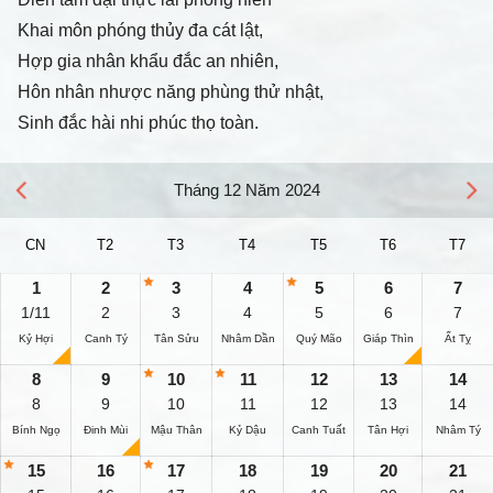
Khai môn phóng thủy đa cát lật,
Hợp gia nhân khẩu đắc an nhiên,
Hôn nhân nhược năng phùng thử nhật,
Sinh đắc hài nhi phúc thọ toàn.
Tháng 12 Năm 2024
CN
T2
T3
T4
T5
T6
T7
1
2
3
4
5
6
7
1/11
2
3
4
5
6
7
Kỷ Hợi
Canh Tý
Tân Sửu
Nhâm Dần
Quý Mão
Giáp Thìn
Ất Tỵ
8
9
10
11
12
13
14
8
9
10
11
12
13
14
Bính Ngọ
Đinh Mùi
Mậu Thân
Kỷ Dậu
Canh Tuất
Tân Hợi
Nhâm Tý
15
16
17
18
19
20
21