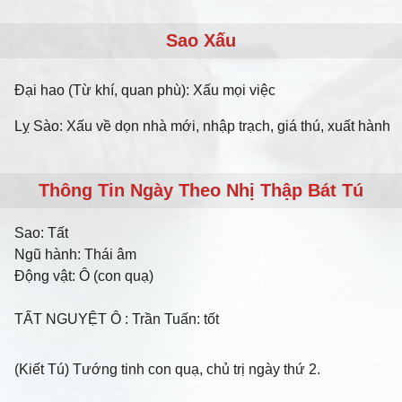
Sao Xấu
Đại hao (Từ khí, quan phù): Xấu mọi việc
Lỵ Sào: Xấu về dọn nhà mới, nhập trạch, giá thú, xuất hành
Thông Tin Ngày Theo Nhị Thập Bát Tú
Sao:
Tất
Ngũ hành:
Thái âm
Động vật:
Ô (con quạ)
TẤT NGUYỆT Ô
: Trần Tuấn: tốt
(Kiết Tú) Tướng tinh con quạ, chủ trị ngày thứ 2.