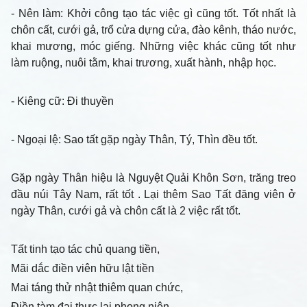
- Nên làm
: Khởi công tạo tác việc gì cũng tốt. Tốt nhất là
chôn cất, cưới gả, trổ cửa dựng cửa, đào kênh, tháo nước,
khai mương, móc giếng. Những việc khác cũng tốt như
làm ruộng, nuôi tằm, khai trương, xuất hành, nhập học.
- Kiêng cữ
: Đi thuyền
- Ngoại lệ
: Sao tất gặp ngày Thân, Tý, Thìn đều tốt.
Gặp ngày Thân hiệu là Nguyệt Quải Khôn Sơn, trăng treo
đầu núi Tây Nam, rất tốt . Lại thêm Sao Tất đăng viên ở
ngày Thân, cưới gả và chôn cất là 2 việc rất tốt.
Tất tinh tạo tác chủ quang tiền,
Mãi dắc điền viên hữu lật tiền
Mai táng thử nhật thiêm quan chức,
Điền tàm đại thực lai phong niên