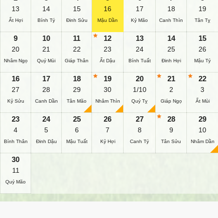
13
14
15
16
17
18
19
Ất Hợi
Bính Tý
Đinh Sửu
Mậu Dần
Kỷ Mão
Canh Thìn
Tân Tỵ
9
10
11
12
13
14
15
20
21
22
23
24
25
26
Nhâm Ngọ
Quý Mùi
Giáp Thân
Ất Dậu
Bính Tuất
Đinh Hợi
Mậu Tý
16
17
18
19
20
21
22
27
28
29
30
1/10
2
3
Kỷ Sửu
Canh Dần
Tân Mão
Nhâm Thìn
Quý Tỵ
Giáp Ngọ
Ất Mùi
23
24
25
26
27
28
29
4
5
6
7
8
9
10
Bính Thân
Đinh Dậu
Mậu Tuất
Kỷ Hợi
Canh Tý
Tân Sửu
Nhâm Dần
30
11
Quý Mão