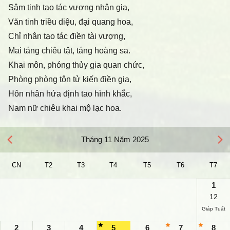
Sâm tinh tạo tác vượng nhân gia,
Văn tinh triều diệu, đại quang hoa,
Chỉ nhân tạo tác điền tài vượng,
Mai táng chiêu tật, táng hoàng sa.
Khai môn, phóng thủy gia quan chức,
Phòng phòng tôn tử kiến điền gia,
Hôn nhân hứa định tao hình khắc,
Nam nữ chiêu khai mộ lạc hoa.
Tháng 11 Năm 2025
CN
T2
T3
T4
T5
T6
T7
1
12
Giáp Tuất
2
3
4
5
6
7
8