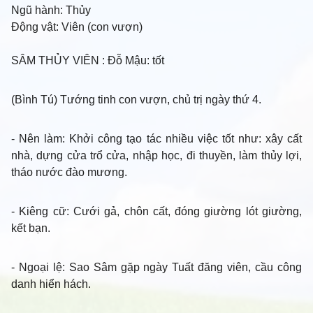
Ngũ hành:
Thủy
Động vật:
Viên (con vượn)
SÂM THỦY VIÊN
: Đỗ Mậu: tốt
(Bình Tú) Tướng tinh con vượn, chủ trị ngày thứ 4.
- Nên làm
: Khởi công tạo tác nhiều việc tốt như: xây cất
nhà, dựng cửa trổ cửa, nhập học, đi thuyền, làm thủy lợi,
tháo nước đào mương.
- Kiêng cữ
: Cưới gả, chôn cất, đóng giường lót giường,
kết bạn.
- Ngoại lệ
: Sao Sâm gặp ngày Tuất đăng viên, cầu công
danh hiển hách.