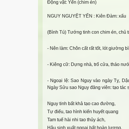
Động vật:
Yến (chim én)
NGUY NGUYỆT YẾN
: Kiên Đàm: xấu
(Bình Tú) Tướng tinh con chim én, chủ tr
- Nên làm
: Chôn cất rất tốt, lót giường b
- Kiêng cữ
: Dựng nhà, trổ cửa, tháo nư
- Ngoại lệ
: Sao Nguy vào ngày Tỵ, Dậu,
Ngày Sửu sao Nguy đăng viên: tạo tác 
Nguy tinh bất khả tạo cao đường,
Tự điếu, tao hình kiến huyết quang
Tam tuế hài nhi tao thủy ách,
Hậu sinh xuất ngoại bất hoàn lương.