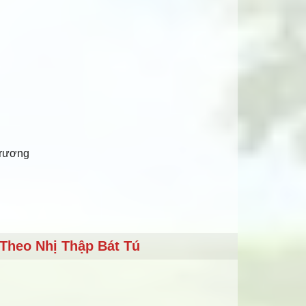
trương
Theo Nhị Thập Bát Tú