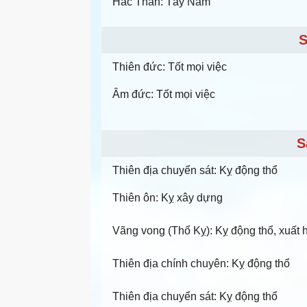
Hắc Thần: Tây Nam
S
Thiên đức: Tốt mọi việc
Âm đức: Tốt mọi việc
S
Thiên địa chuyển sát: Kỵ động thổ
Thiên ôn: Kỵ xây dựng
Vãng vong (Thổ Kỵ): Kỵ động thổ, xuất hà
Thiên địa chính chuyên: Kỵ động thổ
Thiên địa chuyển sát: Kỵ động thổ