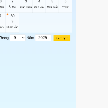
8
2
3
4
5
6
 Ngọ
Ất Mùi
Bính Thân
Đinh Dậu
Mậu Tuất
Kỷ Hợi
9
30
8
9
Sửu
Nhâm Dần
Tháng
Năm
Xem lịch