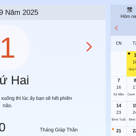
9 Năm 2025
Hôm n
1
CN
T
1
Quý 
ứ Hai
7
16
1
Kỷ Mão
Canh 
xuống thì lúc ấy bạn sẽ hết phiền
não.
14
1
23
2
Bính Tuất
Đinh
0
Tháng Giáp Thân
21
2