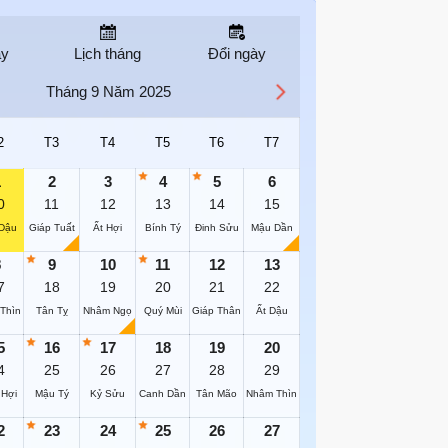
ay
Lịch tháng
Đổi ngày
Tháng 9 Năm 2025
2
T3
T4
T5
T6
T7
1
2
3
4
5
6
0
11
12
13
14
15
Dậu
Giáp Tuất
Ất Hợi
Bính Tý
Đinh Sửu
Mậu Dần
8
9
10
11
12
13
7
18
19
20
21
22
Thìn
Tân Tỵ
Nhâm Ngọ
Quý Mùi
Giáp Thân
Ất Dậu
5
16
17
18
19
20
4
25
26
27
28
29
 Hợi
Mậu Tý
Kỷ Sửu
Canh Dần
Tân Mão
Nhâm Thìn
2
23
24
25
26
27