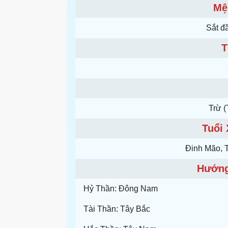
Mệ
Sắt đ
T
Trừ (
Tuổi
Ðinh Mão, 
Hướng
Hỷ Thần: Đông Nam
Tài Thần: Tây Bắc