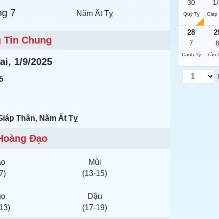
30
1/
ng 7
Năm Ất Tỵ
Quý Tỵ
Giáp
28
2
 Tin Chung
7
Canh Tý
Tân 
i, 1/9/2025
5
Giáp Thân, Năm Ất Tỵ
Hoàng Đạo
ão
Mùi
7)
(13-15)
gọ
Dậu
13)
(17-19)