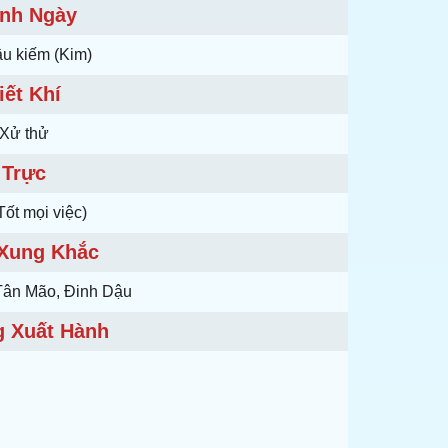
nh Ngày
ầu kiếm (Kim)
iết Khí
Xử thử
Trực
Tốt mọi việc)
 Xung Khắc
Tân Mão, Đinh Dậu
 Xuất Hành