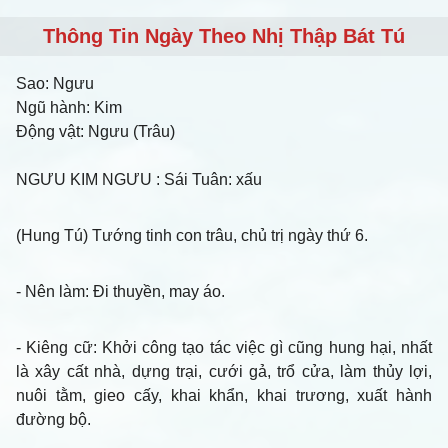
Thông Tin Ngày Theo Nhị Thập Bát Tú
Sao:
Ngưu
Ngũ hành:
Kim
Động vật:
Ngưu (Trâu)
NGƯU KIM NGƯU
: Sái Tuân: xấu
(Hung Tú) Tướng tinh con trâu, chủ trị ngày thứ 6.
- Nên làm
: Đi thuyền, may áo.
- Kiêng cữ
: Khởi công tạo tác việc gì cũng hung hại, nhất
là xây cất nhà, dựng trại, cưới gả, trổ cửa, làm thủy lợi,
nuôi tằm, gieo cấy, khai khẩn, khai trương, xuất hành
đường bộ.