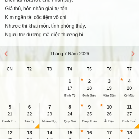
Giá thú, hôn nhân giai tự tổn,
Kim ngân tài cốc tiệm vô chi.
Nhược thị khai môn, tính phóng thủy,
Ngưu trư dương mã diệc thương bi.
Tháng 7 Năm 2026
CN
T2
T3
T4
T5
T6
T7
1
2
3
4
17
18
19
20
Bính Tý
Đinh Sửu
Mậu Dần
Kỷ Mão
5
6
7
8
9
10
11
21
22
23
24
25
26
27
Canh Thìn
Tân Tỵ
Nhâm Ngọ
Quý Mùi
Giáp Thân
Ất Dậu
Bính Tuất
12
13
14
15
16
17
18