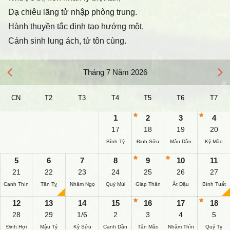
Dạ chiêu lãng tử nhập phòng trung.
Hành thuyền tắc định tạo hướng một,
Cánh sinh lung ách, tử tôn cùng.
Tháng 7 Năm 2026
CN
T2
T3
T4
T5
T6
T7
1
2
3
4
17
18
19
20
Bính Tý
Đinh Sửu
Mậu Dần
Kỷ Mão
5
6
7
8
9
10
11
21
22
23
24
25
26
27
Canh Thìn
Tân Tỵ
Nhâm Ngọ
Quý Mùi
Giáp Thân
Ất Dậu
Bính Tuất
12
13
14
15
16
17
18
28
29
1/6
2
3
4
5
Đinh Hợi
Mậu Tý
Kỷ Sửu
Canh Dần
Tân Mão
Nhâm Thìn
Quý Tỵ