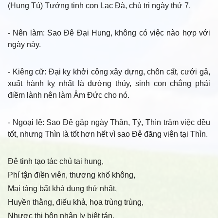
(Hung Tú) Tướng tinh con Lạc Đà, chủ trị ngày thứ 7.
- Nên làm
: Sao Đê Đại Hung, không có việc nào hợp với
ngày này.
- Kiêng cữ
: Đại kỵ khởi công xây dựng, chôn cất, cưới gả,
xuất hành kỵ nhất là đường thủy, sinh con chẳng phải
điềm lành nên làm Âm Đức cho nó.
- Ngoại lệ
: Sao Đê gặp ngày Thân, Tý, Thìn trăm việc đều
tốt, nhưng Thìn là tốt hơn hết vì sao Đê đăng viên tại Thìn.
Đê tinh tạo tác chủ tai hung,
Phí tận điền viên, thương khố không,
Mai táng bất khả dụng thử nhật,
Huyền thằng, điếu khả, họa trùng trùng,
Nhược thị hôn nhân ly biệt tán,