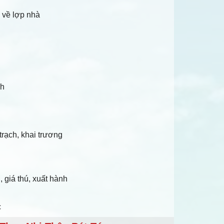
 về lợp nhà
ch
trạch, khai trương
 giá thú, xuất hành
c