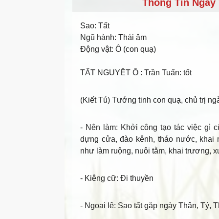
Thông Tin Ngày 
Sao:
Tất
Ngũ hành:
Thái âm
Động vật:
Ô (con quạ)
TẤT NGUYỆT Ô
: Trần Tuấn: tốt
(Kiết Tú) Tướng tinh con quạ, chủ trị ng
- Nên làm
: Khởi công tạo tác việc gì c
dựng cửa, đào kênh, tháo nước, khai
như làm ruộng, nuôi tằm, khai trương, x
- Kiêng cữ
: Đi thuyền
- Ngoại lệ
: Sao tất gặp ngày Thân, Tý, Th