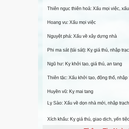
Thiên ngục thiên hoả: Xấu mọi việc, xấu
Hoang vu: Xấu mọi việc
Nguyệt phá: Xấu về xây dựng nhà
Phi ma sát (tái sát): Kỵ giá thú, nhập trạ
Ngũ hư: Kỵ khởi tạo, giá thú, an tang
Thiên tặc: Xấu khởi tạo, động thổ, nhập 
Huyền vũ: Kỵ mai tang
Lỵ Sào: Xấu về dọn nhà mới, nhập trạch,
Xích khẩu: Kỵ giá thú, giao dịch, yến tiệ