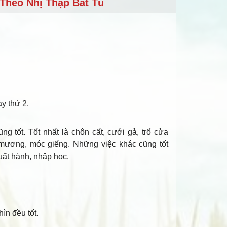
Theo Nhị Thập Bát Tú
ày thứ 2.
ũng tốt. Tốt nhất là chôn cất, cưới gả, trổ cửa
 mương, móc giếng. Những việc khác cũng tốt
uất hành, nhập học.
ìn đều tốt.