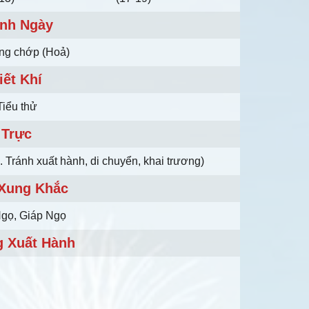
nh Ngày
ong chớp (Hoả)
iết Khí
Tiểu thử
Trực
 Tránh xuất hành, di chuyển, khai trương)
 Xung Khắc
Ngọ, Giáp Ngọ
 Xuất Hành