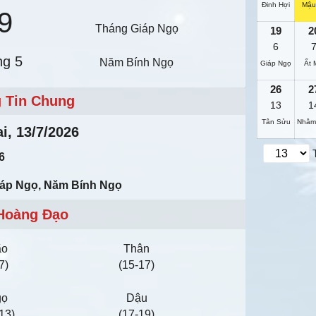
Đinh Hợi
Mậu
9
Tháng Giáp Ngọ
19
2
6
ng 5
Năm Bính Ngọ
Giáp Ngọ
Ất 
26
2
 Tin Chung
13
1
Tân Sửu
Nhâm
i, 13/7/2026
6
iáp Ngọ, Năm Bính Ngọ
Hoàng Đạo
ão
Thân
7)
(15-17)
gọ
Dậu
13)
(17-19)