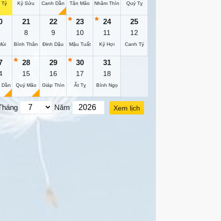
 Tý
Kỷ Sửu
Canh Dần
Tân Mão
Nhâm Thìn
Quý Tỵ
0
21
22
23
24
25
7
8
9
10
11
12
Mùi
Bính Thân
Đinh Dậu
Mậu Tuất
Kỷ Hợi
Canh Tý
7
28
29
30
31
4
15
16
17
18
 Dần
Quý Mão
Giáp Thìn
Ất Tỵ
Bính Ngọ
Tháng
Năm
Xem lịch