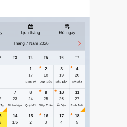
ay
Lịch tháng
Đổi ngày
Tháng 7 Năm 2026
2
T3
T4
T5
T6
T7
1
2
3
4
17
18
19
20
Bính Tý
Đinh Sửu
Mậu Dần
Kỷ Mão
6
7
8
9
10
11
2
23
24
25
26
27
 Tỵ
Nhâm Ngọ
Quý Mùi
Giáp Thân
Ất Dậu
Bính Tuất
3
14
15
16
17
18
9
1/6
2
3
4
5