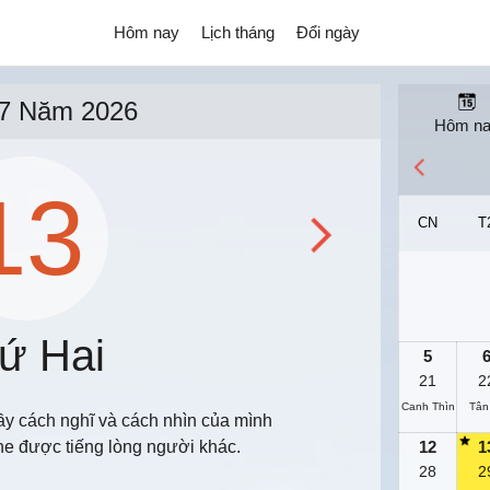
Hôm nay
Lịch tháng
Đổi ngày
7 Năm 2026
Hôm n
13
CN
T
ứ Hai
5
21
2
Canh Thìn
Tân
y cách nghĩ và cách nhìn của mình
he được tiếng lòng người khác.
12
1
28
2